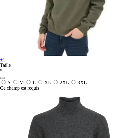
+1
Taille
*
S
M
L
XL
2XL
3XL
Ce champ est requis