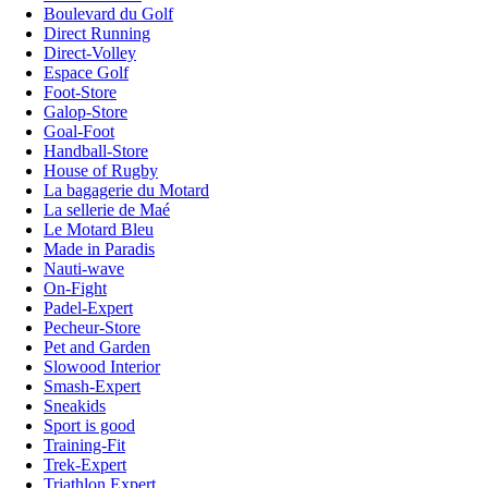
Boulevard du Golf
Direct Running
Direct-Volley
Espace Golf
Foot-Store
Galop-Store
Goal-Foot
Handball-Store
House of Rugby
La bagagerie du Motard
La sellerie de Maé
Le Motard Bleu
Made in Paradis
Nauti-wave
On-Fight
Padel-Expert
Pecheur-Store
Pet and Garden
Slowood Interior
Smash-Expert
Sneakids
Sport is good
Training-Fit
Trek-Expert
Triathlon Expert