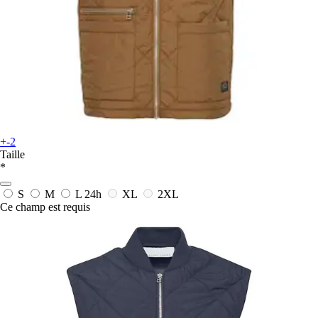
+-2
Taille
*
S
M
L
24h
XL
2XL
Ce champ est requis