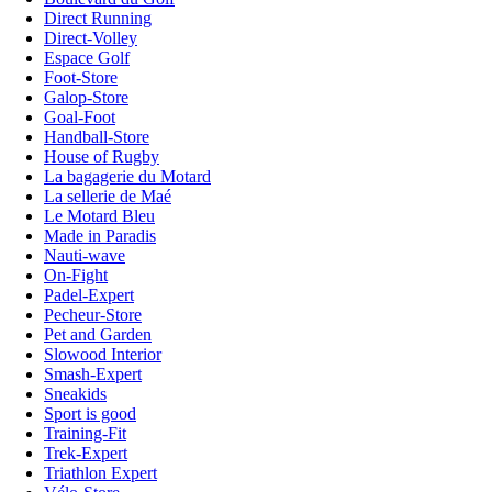
Direct Running
Direct-Volley
Espace Golf
Foot-Store
Galop-Store
Goal-Foot
Handball-Store
House of Rugby
La bagagerie du Motard
La sellerie de Maé
Le Motard Bleu
Made in Paradis
Nauti-wave
On-Fight
Padel-Expert
Pecheur-Store
Pet and Garden
Slowood Interior
Smash-Expert
Sneakids
Sport is good
Training-Fit
Trek-Expert
Triathlon Expert