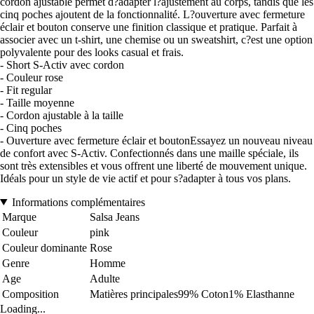
cordon ajustable permet d?adapter l?ajustement au corps, tandis que les
cinq poches ajoutent de la fonctionnalité. L?ouverture avec fermeture
éclair et bouton conserve une finition classique et pratique. Parfait à
associer avec un t-shirt, une chemise ou un sweatshirt, c?est une option
polyvalente pour des looks casual et frais.
- Short S-Activ avec cordon
- Couleur rose
- Fit regular
- Taille moyenne
- Cordon ajustable à la taille
- Cinq poches
- Ouverture avec fermeture éclair et boutonEssayez un nouveau niveau
de confort avec S-Activ. Confectionnés dans une maille spéciale, ils
sont très extensibles et vous offrent une liberté de mouvement unique.
Idéals pour un style de vie actif et pour s?adapter à tous vos plans.
Informations complémentaires
Marque
Salsa Jeans
Couleur
pink
Couleur dominante
Rose
Genre
Homme
Age
Adulte
Composition
Matières principales99% Coton1% Elasthanne
Loading...