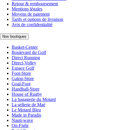
Retour & remboursement
Mentions légales
Moyens de paiement
Tarifs et options de livraison
Avis de confidentialité
Nos boutiques
Basket-Center
Boulevard du Golf
Direct Running
Direct-Volley
Espace Golf
Foot-Store
Galop-Store
Goal-Foot
Handball-Store
House of Rugby
La bagagerie du Motard
La sellerie de Maé
Le Motard Bleu
Made in Paradis
Nauti-wave
On-Fight