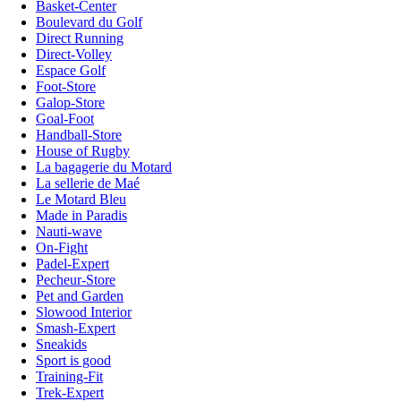
Basket-Center
Boulevard du Golf
Direct Running
Direct-Volley
Espace Golf
Foot-Store
Galop-Store
Goal-Foot
Handball-Store
House of Rugby
La bagagerie du Motard
La sellerie de Maé
Le Motard Bleu
Made in Paradis
Nauti-wave
On-Fight
Padel-Expert
Pecheur-Store
Pet and Garden
Slowood Interior
Smash-Expert
Sneakids
Sport is good
Training-Fit
Trek-Expert