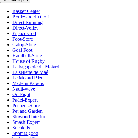
Basket-Center
Boulevard du Golf
Direct Running
Direct-Volley
Espace Golf
Foot-Store
Galop-Store
Goal-Foot
Handball-Store
House of Rugby
La bagagerie du Motard
La sellerie de Maé
Le Motard Bleu
Made in Paradis
Nauti-wave
On-Fight
Padel-Expert
Pecheur-Store
Pet and Garden
Slowood Interior
Smash-Expert
Sneakids
Sport is good