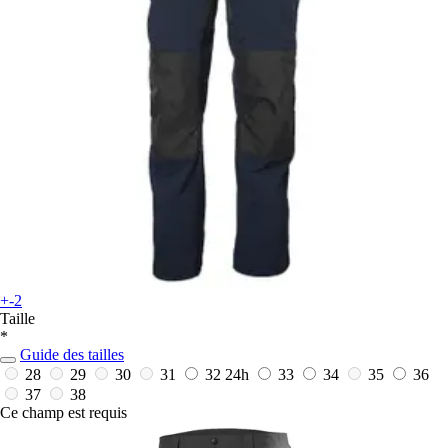
+-2
Taille
*
Guide des tailles
28
29
30
31
32
24h
33
34
35
36
37
38
Ce champ est requis