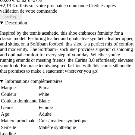
60,00 €
43,82 €
-27%
+2,19 €
offerts sur votre prochaine commande
Crédités après
validation de votre commande
Loading...
Description
Inspired by the tennis aesthetic, this shoe embraces feminity for a
classic model. Featuring leather and qualitative synthetic leather upper,
and sitting on a Softfoam footbed, this shoe is a perfect mix of comfort
and modernity. The Softfoam+ sockliner provides superior cushioning
and optimal comfort for every step of your day. Whether you're
running errands or meeting friends, the Carina 3.0 effortlessly elevates
your look. Embrace tennis-inspired fashion with this iconic silhouette
that promises to make a statement wherever you go!
Informations complémentaires
Marque
Puma
Couleur
white
Couleur dominante
Blanc
Genre
Femme
Age
Adulte
Matière principale
Cuir / matière synthétique
Semelle
Matière synthétique
Loading...