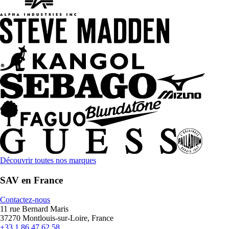
Découvrir toutes nos marques
SAV en France
Contactez-nous
11 rue Bernard Maris
37270 Montlouis-sur-Loire, France
+33 1 86 47 62 58