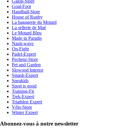
Galop-Store
Goal-Foot
Handball-Store
House of Rugby
La bagagerie du Motard
La sellerie de Maé
Le Motard Bleu
Made in Paradis
Nauti-wave
On-Fight
Padel-Expert
Pecheur-Store
Pet and Garden
Slowood Interior
Smash-Expert
Sneakids
Sport is good
Training-Fit
Trek-Expert
Triathlon Expert
Vélo-Store
Winter Expert
Abonnez-vous à notre newsletter