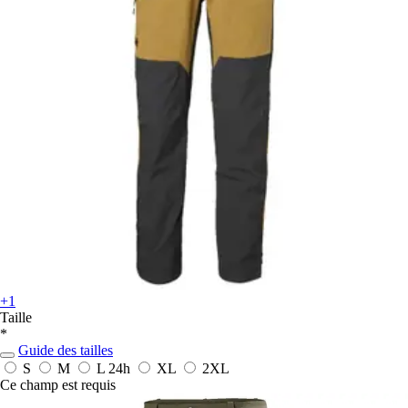
+1
Taille
*
Guide des tailles
S
M
L
24h
XL
2XL
Ce champ est requis