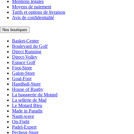
Mentions légales
Moyens de paiement
Tarifs et options de livraison
Avis de confidentialité
Nos boutiques
Basket-Center
Boulevard du Golf
Direct Running
Direct-Volley
Espace Golf
Foot-Store
Galop-Store
Goal-Foot
Handball-Store
House of Rugby
La bagagerie du Motard
La sellerie de Maé
Le Motard Bleu
Made in Paradis
Nauti-wave
On-Fight
Padel-Expert
Pecheur-Store