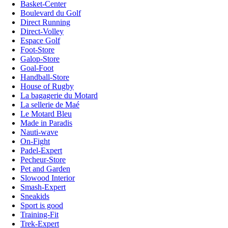
Basket-Center
Boulevard du Golf
Direct Running
Direct-Volley
Espace Golf
Foot-Store
Galop-Store
Goal-Foot
Handball-Store
House of Rugby
La bagagerie du Motard
La sellerie de Maé
Le Motard Bleu
Made in Paradis
Nauti-wave
On-Fight
Padel-Expert
Pecheur-Store
Pet and Garden
Slowood Interior
Smash-Expert
Sneakids
Sport is good
Training-Fit
Trek-Expert