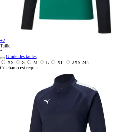
+2
Taille
*
Guide des tailles
XS
S
M
L
XL
2XS
24h
Ce champ est requis