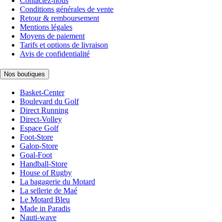
Contactez-nous
Conditions générales de vente
Retour & remboursement
Mentions légales
Moyens de paiement
Tarifs et options de livraison
Avis de confidentialité
Nos boutiques
Basket-Center
Boulevard du Golf
Direct Running
Direct-Volley
Espace Golf
Foot-Store
Galop-Store
Goal-Foot
Handball-Store
House of Rugby
La bagagerie du Motard
La sellerie de Maé
Le Motard Bleu
Made in Paradis
Nauti-wave