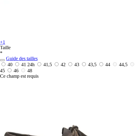
+1
Taille
*
Guide des tailles
40
41
24h
41,5
42
43
43,5
44
44,5
45
46
48
Ce champ est requis