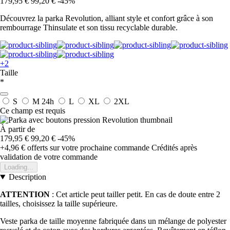
179,95 €
99,20 €
-45%
Découvrez la parka Revolution, alliant style et confort grâce à son
rembourrage Thinsulate et son tissu recyclable durable.
+2
Taille
*
S
M
24h
L
XL
2XL
Ce champ est requis
À partir de
179,95 €
99,20 €
-45%
+4,96 €
offerts sur votre prochaine commande
Crédités après
validation de votre commande
Loading...
Description
ATTENTION
: Cet article peut tailler petit. En cas de doute entre 2
tailles, choisissez la taille supérieure.
Veste parka de taille moyenne fabriquée dans un mélange de polyester