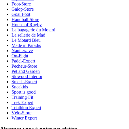
Foot-Store
Galop-Store
Goal-Foot
Handball-Store
House of Rugby
La bagagerie du Motard
La sellerie de Maé
Le Motard Bleu
Made in Paradis
Nauti-wave
On-Fight
Padel-Expert
Pecheur-Store
Pet and Garden
Slowood Interior
Smash-Expert
Sneakids
Sport is good
Training-Fit
Trek-Expert
Triathlon Expert
Vélo-Store
Winter Expert
Abonnez-vous à notre newsletter