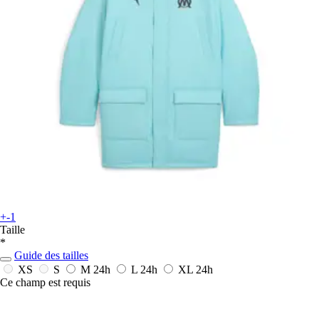
+-1
Taille
*
Guide des tailles
XS
S
M
24h
L
24h
XL
24h
Ce champ est requis