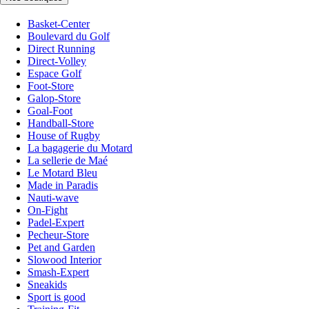
Basket-Center
Boulevard du Golf
Direct Running
Direct-Volley
Espace Golf
Foot-Store
Galop-Store
Goal-Foot
Handball-Store
House of Rugby
La bagagerie du Motard
La sellerie de Maé
Le Motard Bleu
Made in Paradis
Nauti-wave
On-Fight
Padel-Expert
Pecheur-Store
Pet and Garden
Slowood Interior
Smash-Expert
Sneakids
Sport is good