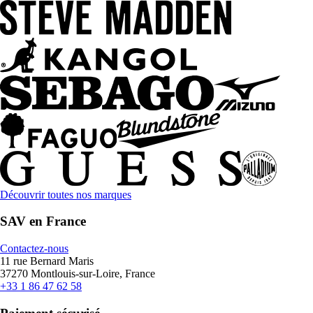
Découvrir toutes nos marques
SAV en France
Contactez-nous
11 rue Bernard Maris
37270 Montlouis-sur-Loire, France
+33 1 86 47 62 58