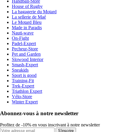
Handball-Store
House of Rugby
La bagagerie du Motard
La sellerie de Maé
Le Motard Bleu
Made in Paradis
Nauti-wave
On-Fight
Padel-Expert
Pecheur-Store
Pet and Garden
Slowood Interior
Smash-Expert
Sneakids
Sport is good
Training-Fit
Trek-Expert
Triathlon Expert
Vélo-Store
Winter Expert
Abonnez-vous à notre newsletter
Profitez de -10% en vous inscrivant à notre newsletter
S'inscrire