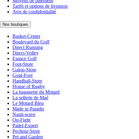
Moyens de paiement
Tarifs et options de livraison
Avis de confidentialité
Nos boutiques
Basket-Center
Boulevard du Golf
Direct Running
Direct-Volley
Espace Golf
Foot-Store
Galop-Store
Goal-Foot
Handball-Store
House of Rugby
La bagagerie du Motard
La sellerie de Maé
Le Motard Bleu
Made in Paradis
Nauti-wave
On-Fight
Padel-Expert
Pecheur-Store
Pet and Garden