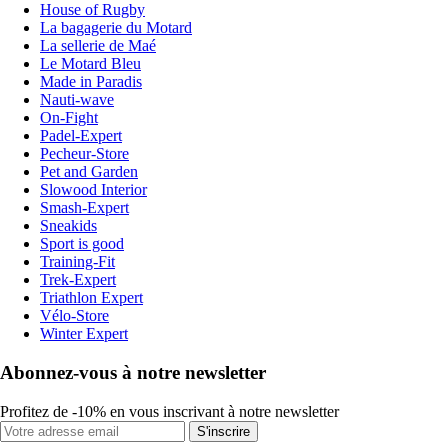
House of Rugby
La bagagerie du Motard
La sellerie de Maé
Le Motard Bleu
Made in Paradis
Nauti-wave
On-Fight
Padel-Expert
Pecheur-Store
Pet and Garden
Slowood Interior
Smash-Expert
Sneakids
Sport is good
Training-Fit
Trek-Expert
Triathlon Expert
Vélo-Store
Winter Expert
Abonnez-vous à notre newsletter
Profitez de -10% en vous inscrivant à notre newsletter
S'inscrire