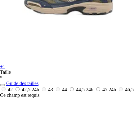
+1
Taille
*
Guide des tailles
42
42,5
24h
43
44
44,5
24h
45
24h
46,5
Ce champ est requis