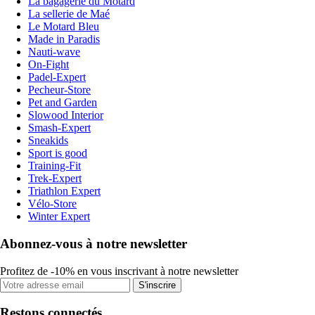
La bagagerie du Motard
La sellerie de Maé
Le Motard Bleu
Made in Paradis
Nauti-wave
On-Fight
Padel-Expert
Pecheur-Store
Pet and Garden
Slowood Interior
Smash-Expert
Sneakids
Sport is good
Training-Fit
Trek-Expert
Triathlon Expert
Vélo-Store
Winter Expert
Abonnez-vous à notre newsletter
Profitez de -10% en vous inscrivant à notre newsletter
S'inscrire
Restons connectés