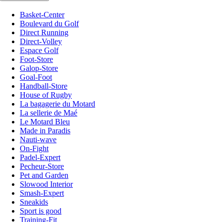
Basket-Center
Boulevard du Golf
Direct Running
Direct-Volley
Espace Golf
Foot-Store
Galop-Store
Goal-Foot
Handball-Store
House of Rugby
La bagagerie du Motard
La sellerie de Maé
Le Motard Bleu
Made in Paradis
Nauti-wave
On-Fight
Padel-Expert
Pecheur-Store
Pet and Garden
Slowood Interior
Smash-Expert
Sneakids
Sport is good
Training-Fit