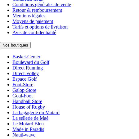
Conditions générales de vente
Retour & remboursement
Mentions légales
Moyens de paiement
Tarifs et options de livraison
Avis de confidentialité
Nos boutiques
Basket-Center
Boulevard du Golf
Direct Running
Direct-Volley
Espace Golf
Foot-Store
Galop-Store
Goal-Foot
Handball-Store
House of Rugby
La bagagerie du Motard
La sellerie de Maé
Le Motard Bleu
Made in Paradis
Nauti-wave