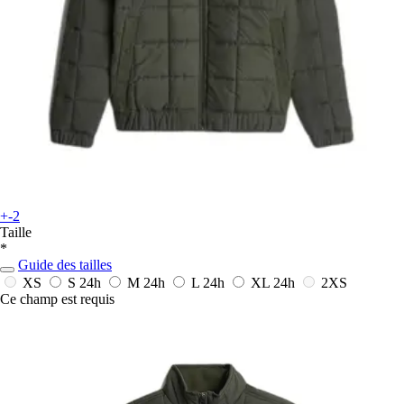
+-2
Taille
*
Guide des tailles
XS
S
24h
M
24h
L
24h
XL
24h
2XS
Ce champ est requis