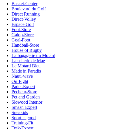
Basket-Center
Boulevard du Golf
Direct Running
Direct-Volley
Espace Golf
Foot-Store
Galop-Store
Goal-Foot
Handball-Store
House of Rugby
La bagagerie du Motard
La sellerie de Maé
Le Motard Bleu
Made in Paradis
Nauti-wave
On-Fight
Padel-Expert
Pecheur-Store
Pet and Garden
Slowood Interior
Smash-Expert
Sneakids
Sport is good
Training-Fit
Trek-Expert