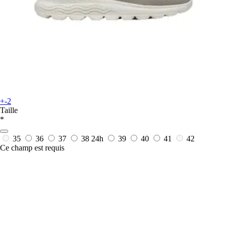
+-2
Taille
*
35
36
37
38
24h
39
40
41
42
Ce champ est requis