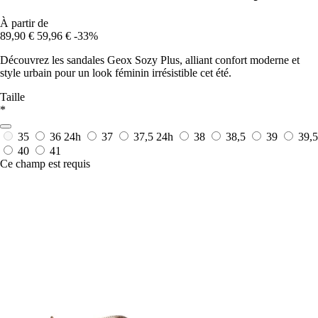
À partir de
89,90 €
59,96 €
-33%
Découvrez les sandales Geox Sozy Plus, alliant confort moderne et
style urbain pour un look féminin irrésistible cet été.
Taille
*
35
36
24h
37
37,5
24h
38
38,5
39
39,5
40
41
Ce champ est requis