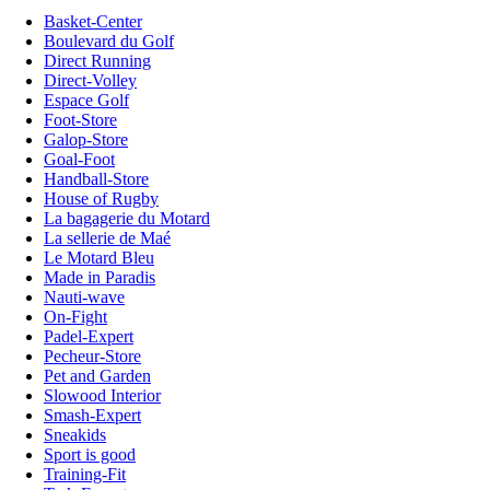
Basket-Center
Boulevard du Golf
Direct Running
Direct-Volley
Espace Golf
Foot-Store
Galop-Store
Goal-Foot
Handball-Store
House of Rugby
La bagagerie du Motard
La sellerie de Maé
Le Motard Bleu
Made in Paradis
Nauti-wave
On-Fight
Padel-Expert
Pecheur-Store
Pet and Garden
Slowood Interior
Smash-Expert
Sneakids
Sport is good
Training-Fit