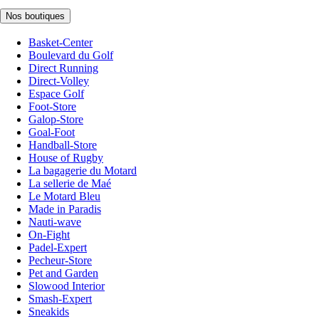
Nos boutiques
Basket-Center
Boulevard du Golf
Direct Running
Direct-Volley
Espace Golf
Foot-Store
Galop-Store
Goal-Foot
Handball-Store
House of Rugby
La bagagerie du Motard
La sellerie de Maé
Le Motard Bleu
Made in Paradis
Nauti-wave
On-Fight
Padel-Expert
Pecheur-Store
Pet and Garden
Slowood Interior
Smash-Expert
Sneakids