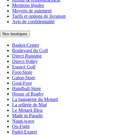
Mentions légales
Moyens de paiement
Tarifs et options de livraison
Avis de confidentialité
Nos boutiques
Basket-Center
Boulevard du Golf
Direct Running
Direct-Volley
Espace Golf
Foot-Store
Galop-Store
Goal-Foot
Handball-Store
House of Rugby
La bagagerie du Motard
La sellerie de Maé
Le Motard Bleu
Made in Paradis
Nauti-wave
On-Fight
Padel-Expert