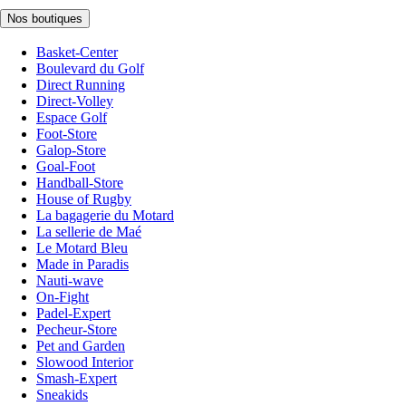
Nos boutiques
Basket-Center
Boulevard du Golf
Direct Running
Direct-Volley
Espace Golf
Foot-Store
Galop-Store
Goal-Foot
Handball-Store
House of Rugby
La bagagerie du Motard
La sellerie de Maé
Le Motard Bleu
Made in Paradis
Nauti-wave
On-Fight
Padel-Expert
Pecheur-Store
Pet and Garden
Slowood Interior
Smash-Expert
Sneakids