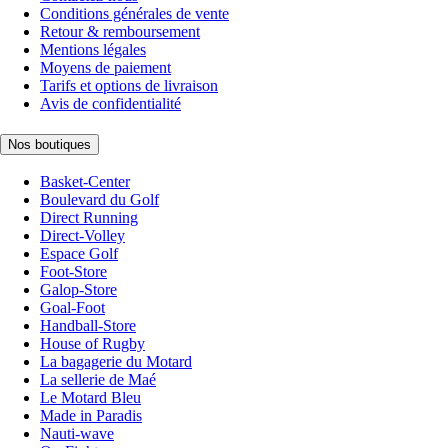
Conditions générales de vente
Retour & remboursement
Mentions légales
Moyens de paiement
Tarifs et options de livraison
Avis de confidentialité
Nos boutiques
Basket-Center
Boulevard du Golf
Direct Running
Direct-Volley
Espace Golf
Foot-Store
Galop-Store
Goal-Foot
Handball-Store
House of Rugby
La bagagerie du Motard
La sellerie de Maé
Le Motard Bleu
Made in Paradis
Nauti-wave