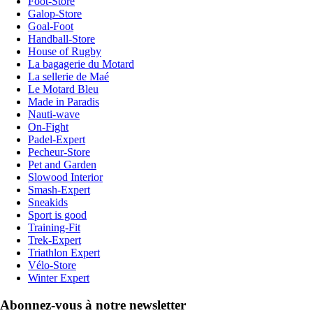
Foot-Store
Galop-Store
Goal-Foot
Handball-Store
House of Rugby
La bagagerie du Motard
La sellerie de Maé
Le Motard Bleu
Made in Paradis
Nauti-wave
On-Fight
Padel-Expert
Pecheur-Store
Pet and Garden
Slowood Interior
Smash-Expert
Sneakids
Sport is good
Training-Fit
Trek-Expert
Triathlon Expert
Vélo-Store
Winter Expert
Abonnez-vous à notre newsletter