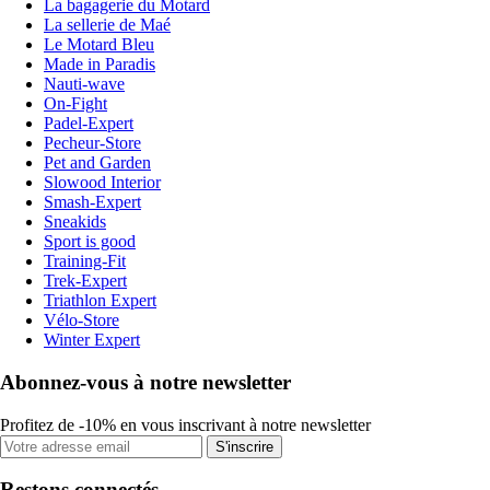
La bagagerie du Motard
La sellerie de Maé
Le Motard Bleu
Made in Paradis
Nauti-wave
On-Fight
Padel-Expert
Pecheur-Store
Pet and Garden
Slowood Interior
Smash-Expert
Sneakids
Sport is good
Training-Fit
Trek-Expert
Triathlon Expert
Vélo-Store
Winter Expert
Abonnez-vous à notre newsletter
Profitez de -10% en vous inscrivant à notre newsletter
S'inscrire
Restons connectés