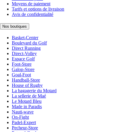
Moyens de paiement
Tarifs et options de livraison
Avis de confidentialité
Nos boutiques
Basket-Center
Boulevard du Golf
Direct Running
Direct-Volley
Espace Golf
Foot-Store
Galop-Store
Goal-Foot
Handball-Store
House of Rugby
La bagagerie du Motard
La sellerie de Maé
Le Motard Bleu
Made in Paradis
Nauti-wave
On-Fight
Padel-Expert
Pecheur-Store