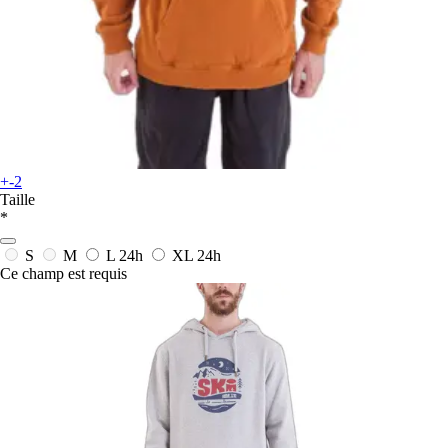
+-2
Taille
*
S
M
L
24h
XL
24h
Ce champ est requis