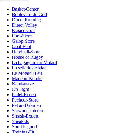
Basket-Center
Boulevard du Golf
Direct Running
Direct-Volley
Espace Golf
Foot-Store
Galop-Store
Goal-Foot
Handball-Store
House of Rugby
La bagagerie du Motard
La sellerie de Maé
Le Motard Bleu
Made in Paradis
Nauti-wave
On-Fight
Padel-Expert
Pecheur-Store
Pet and Garden
Slowood Interior
Smash-Expert
Sneakids
Sport is good
Training-Fit