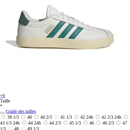
+0
Taille
*
Guide des tailles
39 1/3
40
40 2/3
41 1/3
42
24h
42 2/3
24h
43 1/3
24h
44
24h
44 2/3
45 1/3
46
46 2/3
47
1/3
48
49 1/3