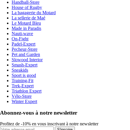
Handball-Store
House of Rugby
La bagagerie du Motard
La sellerie de Maé
Le Motard Bleu
Made in Paradis
Nauti-wave
On-Fight
Padel-Expert
Pecheur-Store
Pet and Garden
Slowood Interior
Smash-Expert
Sneakids
Sport is good
Training-Fit
Trek-Expert
Triathlon Expert
Vélo-Store
Winter Expert
Abonnez-vous à notre newsletter
Profitez de -10% en vous inscrivant à notre newsletter
S'inscrire