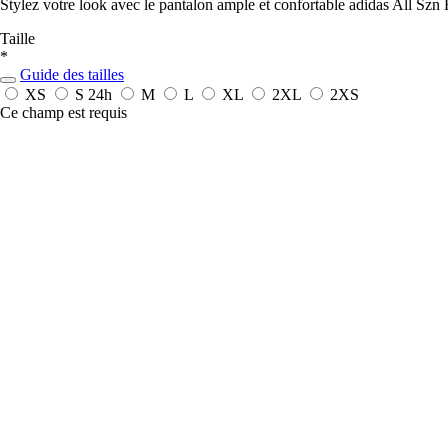
Stylez votre look avec le pantalon ample et confortable adidas All Szn 
Taille
*
Guide des tailles
XS
S
24h
M
L
XL
2XL
2XS
Ce champ est requis