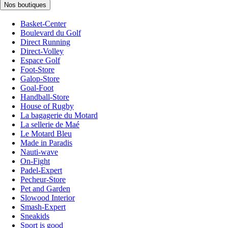
Nos boutiques
Basket-Center
Boulevard du Golf
Direct Running
Direct-Volley
Espace Golf
Foot-Store
Galop-Store
Goal-Foot
Handball-Store
House of Rugby
La bagagerie du Motard
La sellerie de Maé
Le Motard Bleu
Made in Paradis
Nauti-wave
On-Fight
Padel-Expert
Pecheur-Store
Pet and Garden
Slowood Interior
Smash-Expert
Sneakids
Sport is good