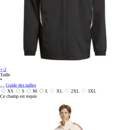
+-2
Taille
*
Guide des tailles
XS
S
M
L
XL
2XL
3XL
Ce champ est requis