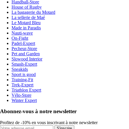
Handball-Store
House of Rugby
La bagagerie du Motard
La sellerie de Maé
Le Motard Bleu
Made in Paradis
Nauti-wave
On-Fight
Padel-Expert
Pecheur-Store
Pet and Garden
Slowood Interior
Smash-Expert
Sneakids
Sport is good
Training-Fit
Trek-Expert
Triathlon Expert
Vélo-Store
Winter Expert
Abonnez-vous à notre newsletter
Profitez de -10% en vous inscrivant à notre newsletter
S'inscrire