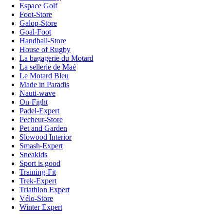
Espace Golf
Foot-Store
Galop-Store
Goal-Foot
Handball-Store
House of Rugby
La bagagerie du Motard
La sellerie de Maé
Le Motard Bleu
Made in Paradis
Nauti-wave
On-Fight
Padel-Expert
Pecheur-Store
Pet and Garden
Slowood Interior
Smash-Expert
Sneakids
Sport is good
Training-Fit
Trek-Expert
Triathlon Expert
Vélo-Store
Winter Expert