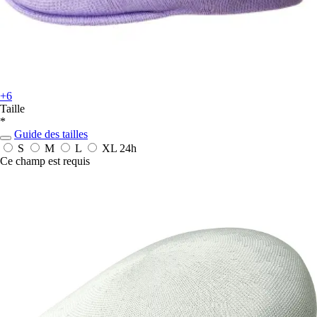
+6
Taille
*
Guide des tailles
S
M
L
XL
24h
Ce champ est requis