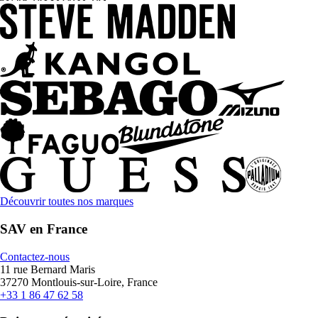
Découvrir toutes nos marques
SAV en France
Contactez-nous
11 rue Bernard Maris
37270 Montlouis-sur-Loire, France
+33 1 86 47 62 58