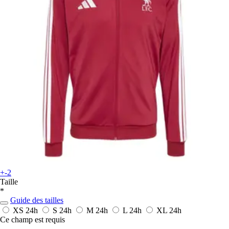
+-2
Taille
*
Guide des tailles
XS
24h
S
24h
M
24h
L
24h
XL
24h
Ce champ est requis