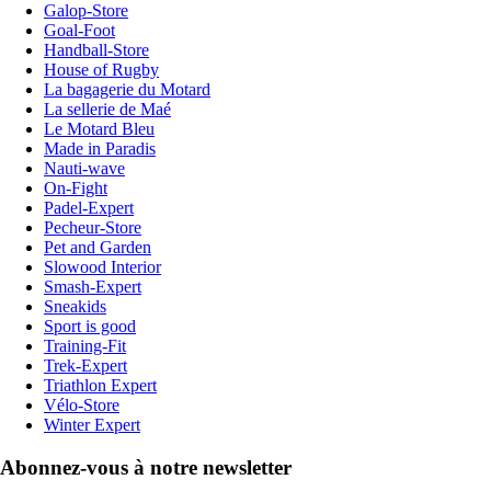
Galop-Store
Goal-Foot
Handball-Store
House of Rugby
La bagagerie du Motard
La sellerie de Maé
Le Motard Bleu
Made in Paradis
Nauti-wave
On-Fight
Padel-Expert
Pecheur-Store
Pet and Garden
Slowood Interior
Smash-Expert
Sneakids
Sport is good
Training-Fit
Trek-Expert
Triathlon Expert
Vélo-Store
Winter Expert
Abonnez-vous à notre newsletter