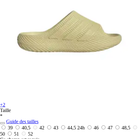
+2
Taille
*
Guide des tailles
39
40,5
42
43
44,5
24h
46
47
48,5
50
51
52