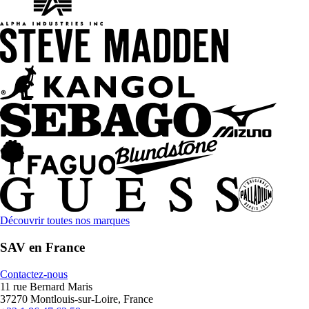
Découvrir toutes nos marques
SAV en France
Contactez-nous
11 rue Bernard Maris
37270 Montlouis-sur-Loire, France