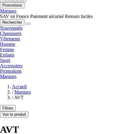
Promotions
Marques
SAV en France
Paiement sécurisé
Retours faciles
Rechercher
Nouveautés
Chaussures
Vêtements
Homme
Femme
Enfants
Sport
Accessoires
Promotions
Marques
Accueil
/
Marques
/
AVT
Filtres
Voir le produit
AVT