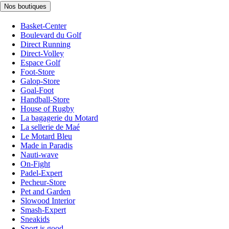
Nos boutiques
Basket-Center
Boulevard du Golf
Direct Running
Direct-Volley
Espace Golf
Foot-Store
Galop-Store
Goal-Foot
Handball-Store
House of Rugby
La bagagerie du Motard
La sellerie de Maé
Le Motard Bleu
Made in Paradis
Nauti-wave
On-Fight
Padel-Expert
Pecheur-Store
Pet and Garden
Slowood Interior
Smash-Expert
Sneakids
Sport is good