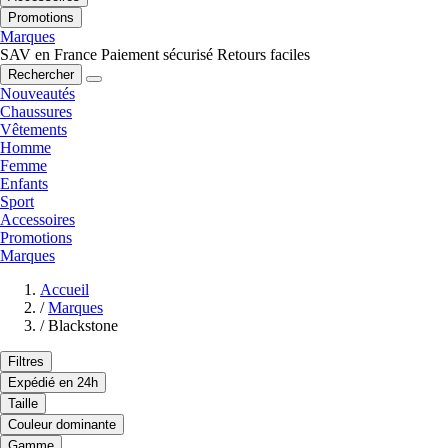
Promotions
Marques
SAV en France
Paiement sécurisé
Retours faciles
Rechercher
Nouveautés
Chaussures
Vêtements
Homme
Femme
Enfants
Sport
Accessoires
Promotions
Marques
Accueil
/
Marques
/
Blackstone
Filtres
Expédié en 24h
Taille
Couleur dominante
Gamme