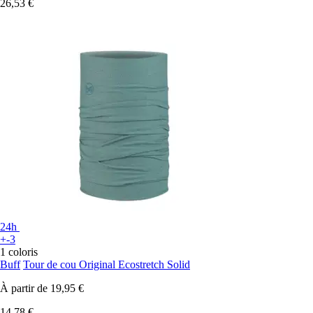
26,53 €
24h
+-3
1 coloris
Buff
Tour de cou Original Ecostretch Solid
À partir de
19,95 €
14,78 €