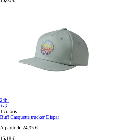
15,05 €
24h
+-3
1 coloris
Buff
Casquette trucker Dispar
À partir de
24,95 €
15,18 €