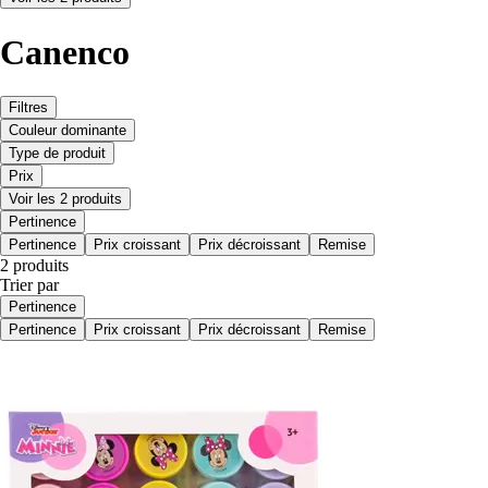
Canenco
Filtres
Couleur dominante
Type de produit
Prix
Voir les 2 produits
Pertinence
Pertinence
Prix croissant
Prix décroissant
Remise
2 produits
Trier par
Pertinence
Pertinence
Prix croissant
Prix décroissant
Remise