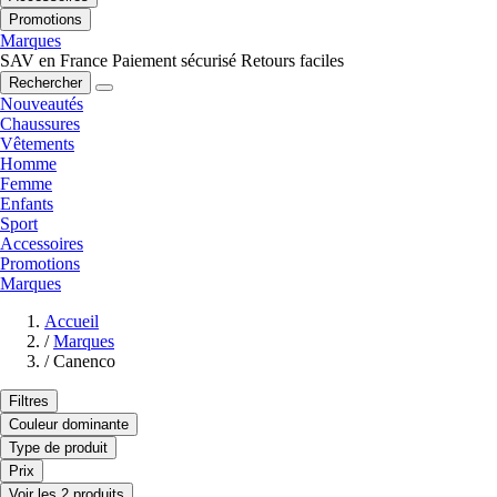
Promotions
Marques
SAV en France
Paiement sécurisé
Retours faciles
Rechercher
Nouveautés
Chaussures
Vêtements
Homme
Femme
Enfants
Sport
Accessoires
Promotions
Marques
Accueil
/
Marques
/
Canenco
Filtres
Couleur dominante
Type de produit
Prix
Voir les 2 produits