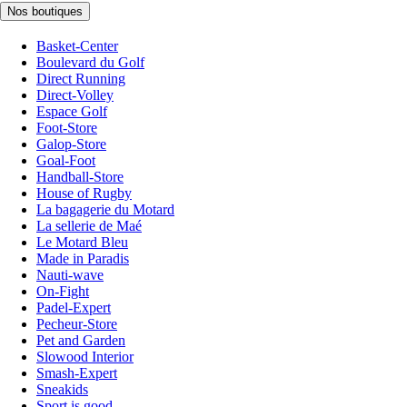
Nos boutiques
Basket-Center
Boulevard du Golf
Direct Running
Direct-Volley
Espace Golf
Foot-Store
Galop-Store
Goal-Foot
Handball-Store
House of Rugby
La bagagerie du Motard
La sellerie de Maé
Le Motard Bleu
Made in Paradis
Nauti-wave
On-Fight
Padel-Expert
Pecheur-Store
Pet and Garden
Slowood Interior
Smash-Expert
Sneakids
Sport is good