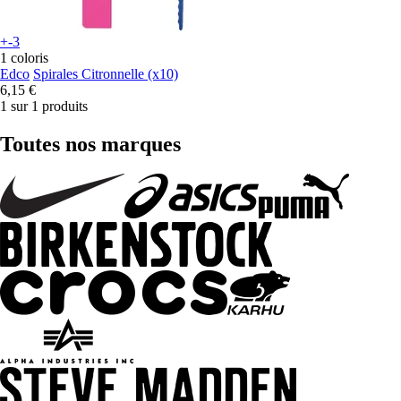
+-3
1 coloris
Edco
Spirales Citronnelle (x10)
6,15 €
1 sur 1 produits
Toutes nos marques