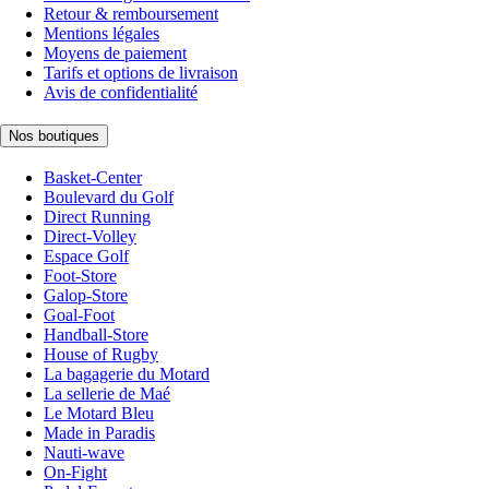
Retour & remboursement
Mentions légales
Moyens de paiement
Tarifs et options de livraison
Avis de confidentialité
Nos boutiques
Basket-Center
Boulevard du Golf
Direct Running
Direct-Volley
Espace Golf
Foot-Store
Galop-Store
Goal-Foot
Handball-Store
House of Rugby
La bagagerie du Motard
La sellerie de Maé
Le Motard Bleu
Made in Paradis
Nauti-wave
On-Fight