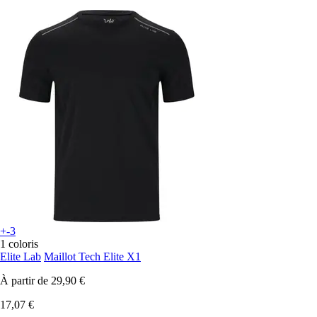
+-3
1 coloris
Elite Lab
Maillot Tech Elite X1
À partir de
29,90 €
17,07 €