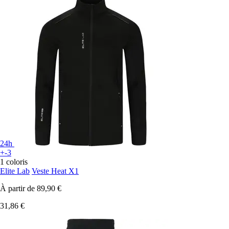
24h
+-3
1 coloris
Elite Lab
Veste Heat X1
À partir de
89,90 €
31,86 €