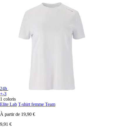
24h
+-3
1 coloris
Elite Lab
T-shirt femme Team
À partir de
19,90 €
9,91 €