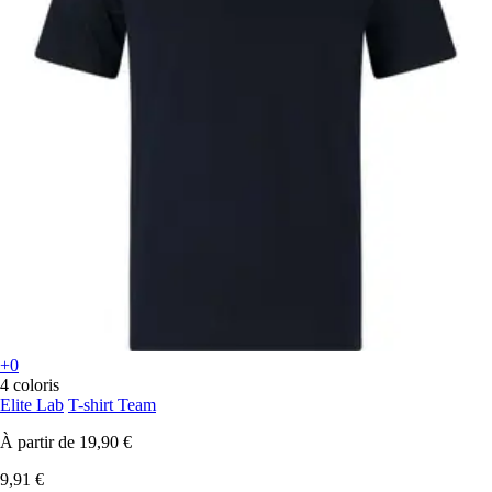
+0
4 coloris
Elite Lab
T-shirt Team
À partir de
19,90 €
9,91 €