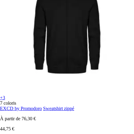
+3
7 coloris
EXCD by Promodoro
Sweatshirt zippé
À partir de
76,30 €
44,75 €