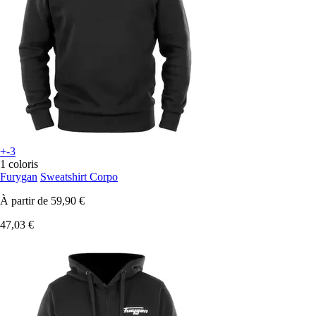
+-3
1 coloris
Furygan
Sweatshirt Corpo
À partir de
59,90 €
47,03 €