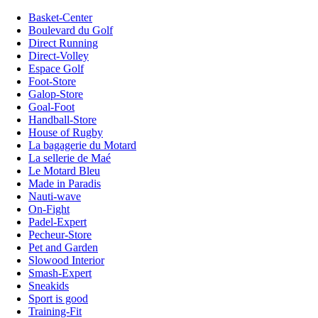
Basket-Center
Boulevard du Golf
Direct Running
Direct-Volley
Espace Golf
Foot-Store
Galop-Store
Goal-Foot
Handball-Store
House of Rugby
La bagagerie du Motard
La sellerie de Maé
Le Motard Bleu
Made in Paradis
Nauti-wave
On-Fight
Padel-Expert
Pecheur-Store
Pet and Garden
Slowood Interior
Smash-Expert
Sneakids
Sport is good
Training-Fit