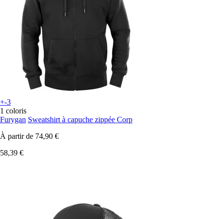
+-3
1 coloris
Furygan
Sweatshirt à capuche zippée Corp
À partir de
74,90 €
58,39 €