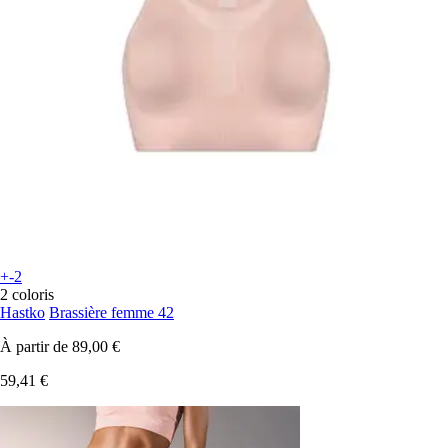
+-2
2 coloris
Hastko
Brassière femme 42
À partir de
89,00 €
59,41 €