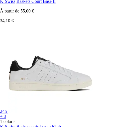
K-Swiss
Baskets Court Base II
À partir de
55,00 €
34,10 €
24h
+-3
1 coloris
K-Swiss
Baskets cuir Lozan Klub