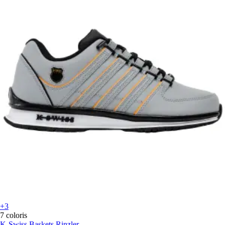
+3
7 coloris
K-Swiss
Baskets Rinzler