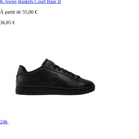
K-Swiss
Baskets Court Base II
À partir de
55,00 €
36,85 €
24h