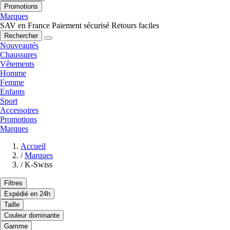
Promotions
Marques
SAV en France
Paiement sécurisé
Retours faciles
Rechercher
Nouveautés
Chaussures
Vêtements
Homme
Femme
Enfants
Sport
Accessoires
Promotions
Marques
Accueil
/
Marques
/
K-Swiss
Filtres
Expédié en 24h
Taille
Couleur dominante
Gamme