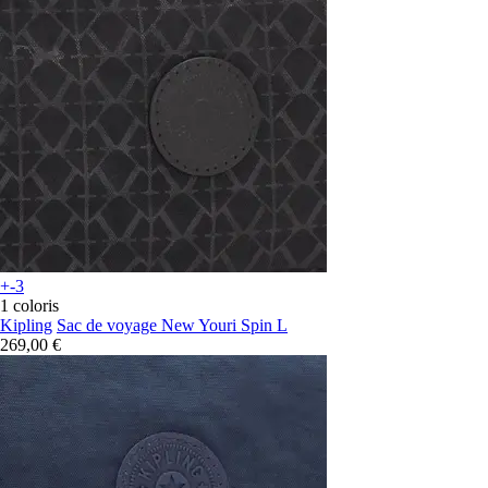
+-3
1 coloris
Kipling
Sac de voyage New Youri Spin L
269,00 €