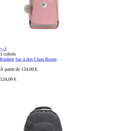
+-3
1 coloris
Kipling
Sac à dos Class Room
À partir de
134,00 €
124,00 €