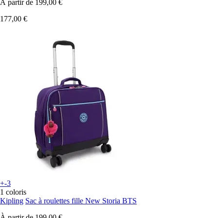
À partir de
199,00 €
177,00 €
+-3
1 coloris
Kipling
Sac à roulettes fille New Storia BTS
À partir de
199,00 €