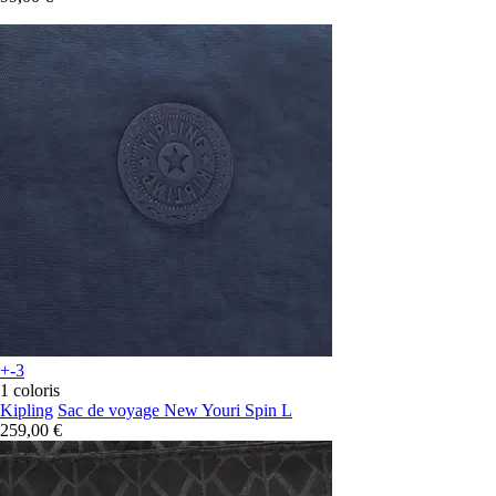
+-3
1 coloris
Kipling
Sac de voyage New Youri Spin L
259,00 €