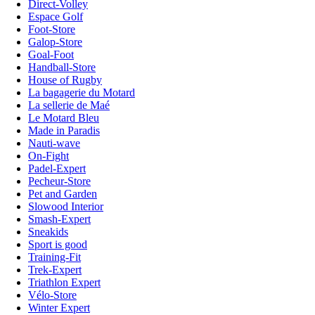
Direct-Volley
Espace Golf
Foot-Store
Galop-Store
Goal-Foot
Handball-Store
House of Rugby
La bagagerie du Motard
La sellerie de Maé
Le Motard Bleu
Made in Paradis
Nauti-wave
On-Fight
Padel-Expert
Pecheur-Store
Pet and Garden
Slowood Interior
Smash-Expert
Sneakids
Sport is good
Training-Fit
Trek-Expert
Triathlon Expert
Vélo-Store
Winter Expert