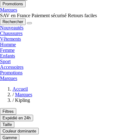
Promotions
Marques
SAV en France
Paiement sécurisé
Retours faciles
Rechercher
Nouveautés
Chaussures
Vêtements
Homme
Femme
Enfants
Sport
Accessoires
Promotions
Marques
Accueil
/
Marques
/
Kipling
Filtres
Expédié en 24h
Taille
Couleur dominante
Gamme